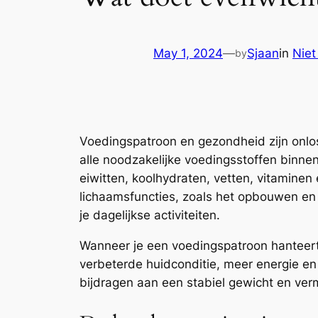
May 1, 2024
—
Sjaan
in
Niet
by
Voedingspatroon en gezondheid zijn onlo
alle noodzakelijke voedingsstoffen binnen
eiwitten, koolhydraten, vetten, vitamine
lichaamsfuncties, zoals het opbouwen en 
je dagelijkse activiteiten.
Wanneer je een voedingspatroon hanteert d
verbeterde huidconditie, meer energie e
bijdragen aan een stabiel gewicht en verm