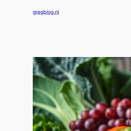
Skip
gregblog.nl
to
content