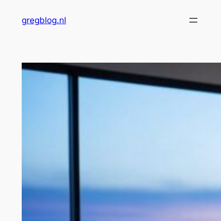
Skip
gregblog.nl
to
content