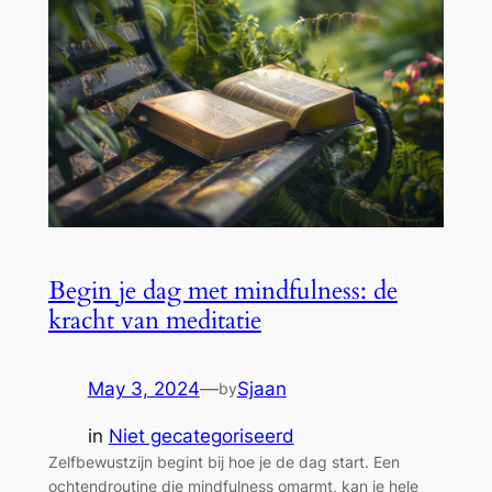
Begin je dag met mindfulness: de
kracht van meditatie
May 3, 2024
—
Sjaan
by
in
Niet gecategoriseerd
Zelfbewustzijn begint bij hoe je de dag start. Een
ochtendroutine die mindfulness omarmt, kan je hele