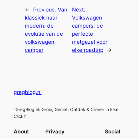
←
Previous:
Van
Next:
klassiek naar
Volkswagen
modern: de
campers: de
evolutie van de
perfecte
volkswagen
metgezel voor
camper
elke roadtrip
→
gregblog.nl
"GregBlog.nl: Groei, Geniet, Ontdek & Creëer in Elke
Click!"
About
Privacy
Social