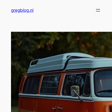
Skip
gregblog.nl
to
content