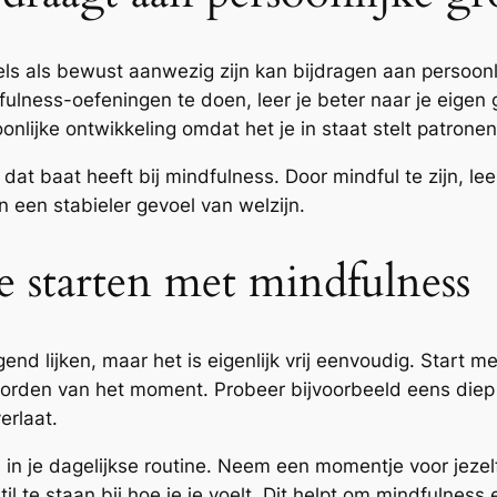
els als bewust aanwezig zijn kan bijdragen aan persoonli
ulness-oefeningen te doen, leer je beter naar je eigen 
onlijke ontwikkeling omdat het je in staat stelt patron
 dat baat heeft bij mindfulness. Door mindful te zijn, le
en een stabieler gevoel van welzijn.
te starten met mindfulness
nd lijken, maar het is eigenlijk vrij eenvoudig. Start
rden van het moment. Probeer bijvoorbeeld eens diep in
erlaat.
 in je dagelijkse routine. Neem een momentje voor jezelf
l te staan bij hoe je je voelt. Dit helpt om mindfulness