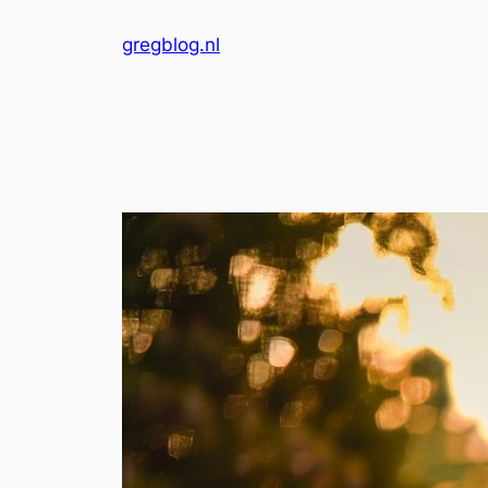
Skip
gregblog.nl
to
content