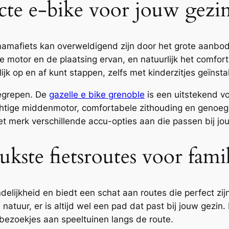
ecte e-bike voor jouw gezi
mamafiets kan overweldigend zijn door het grote aanbo
pe motor en de plaatsing ervan, en natuurlijk het comfort
jk op en af kunt stappen, zelfs met kinderzitjes geïnsta
begrepen. De
gazelle e bike grenoble
is een uitstekend vo
ige middenmotor, comfortabele zithouding en genoeg ru
et merk verschillende accu-opties aan die passen bij jo
kste fietsroutes voor famil
elijkheid en biedt een schat aan routes die perfect zijn
natuur, er is altijd wel een pad dat past bij jouw gezin.
 bezoekjes aan speeltuinen langs de route.