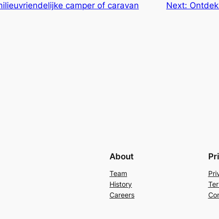
milieuvriendelijke camper of caravan
Next:
Ontdek
About
Pr
Team
Pri
History
Ter
Careers
Con